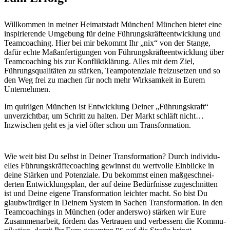
Willkom­men in mein­er Heimat­stadt München! München bietet eine
inspiri­erende Umge­bung für deine Führungskräf­teen­twick­lung und
Team­coach­ing. Hier bei mir bekommt Ihr „nix“ von der Stange,
dafür echte Maßan­fer­ti­gun­gen von Führungskräf­teen­twick­lung über
Team­coach­ing bis zur Kon­flik­tk­lärung. Alles mit dem Ziel,
Führungsqual­itäten zu stärken, Team­poten­ziale freizuset­zen und so
den Weg frei zu machen für noch mehr Wirk­samkeit in Eurem
Unternehmen.
Im quirli­gen München ist Entwick­lung Dein­er „Führungskraft“
unverzicht­bar, um Schritt zu hal­ten. Der Markt schläft nicht…
Inzwis­chen geht es ja viel öfter schon um Transformation.
Wie weit bist Du selb­st in Dein­er Trans­for­ma­tion? Durch indi­vidu­
elles Führungskräfte­coach­ing gewinnst du wertvolle Ein­blicke in
deine Stärken und Poten­ziale. Du bekommst einen maßgeschnei­
derten Entwick­lungs­plan, der auf deine Bedürfnisse zugeschnit­ten
ist und Deine eigene Trans­for­ma­tion leichter macht. So bist Du
glaub­würdi­ger in Deinem Sys­tem in Sachen Trans­for­ma­tion. In den
Team­coach­ings in München (oder ander­swo) stärken wir Eure
Zusam­me­nar­beit, fördern das Ver­trauen und verbessern die Kom­mu­