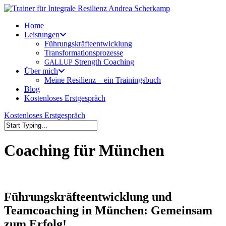
Skip
to
Menu
Home
main
Leistungen
content
Führungskräfteentwicklung
Transformationsprozesse
Strength Coaching
GALLUP
Über mich
Meine Resilienz – ein Trainingsbuch
Blog
Kostenloses Erstgespräch
Kostenloses Erstgespräch
Close
Search
Coaching für München
Führungskräfteentwicklung und
Teamcoaching in München: Gemeinsam
zum Erfolg!