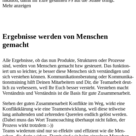
nika­tion, damit Ihr Eure gesamten
auf die Straße bringt.
PS
Mehr anzeigen
Ergebnisse werden von Menschen
gemacht
Alle Ergeb­nisse, ob das nun Pro­duk­te, Struk­turen oder Prozesse
sind, wer­den von Men­schen gemacht bzw ges­teuert. Das funk­tion­
iert um so leichter, je bess­er diese Men­schen sich ver­ständi­gen und
sich ver­ste­hen kön­nen. Kom­mu­nika­tions­ber­atung oder Kom­mu­nika­
tion­strain­ing hil­ft Deinen Mitar­beit­ern und Dir, die Tea­mar­beit deut­
lich zu verbessern, weil Ihr Euch bess­er ver­ste­ht. Ver­ste­hen macht
Ver­ständ­nis und Ver­ständ­nis ist die Basis für gute Zusammenarbeit.
Ste­hen der guten Zusam­me­nar­beit Kon­flik­te im Weg, wirkt eine
Kon­flik­tk­lärung wie eine Tea­men­twick­lung, weil diese teil­weise
lang anhal­tenden und zehren­den Quere­len endlich gelöst wer­den.
(Dabei muss das Wort Team­coach­ing über­haupt nicht fall­en, der
Prozess wirkt trotzdem :-))
Teams wiederum sind nur so effek­tiv und effizient wie die Men­