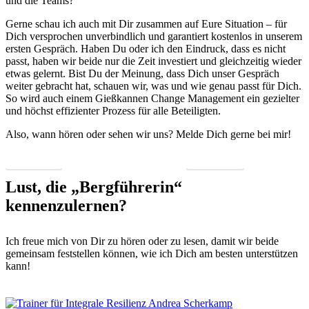
und die Teams?
Gerne schau ich auch mit Dir zusam­men auf Eure Sit­u­a­tion – für
Dich ver­sprochen unverbindlich und garantiert kosten­los in unserem
ersten Gespräch. Haben Du oder ich den Ein­druck, dass es nicht
passt, haben wir bei­de nur die Zeit investiert und gle­ichzeit­ig wieder
etwas gel­ernt. Bist Du der Mei­n­ung, dass Dich unser Gespräch
weit­er gebracht hat, schauen wir, was und wie genau passt für Dich.
So wird auch einem Gießkan­nen Change Man­age­ment ein geziel­ter
und höchst effizien­ter Prozess für alle Beteiligten.
Also, wann hören oder sehen wir uns? Melde Dich gerne bei mir!
Per E‑Mail
Per Tele­fon
Lust, die „Bergführerin“
kennenzulernen?
Ich freue mich von Dir zu hören oder zu lesen, damit wir bei­de
gemein­sam fest­stellen kön­nen, wie ich Dich am besten unter­stützen
kann!
Kon­takt aufnehmen