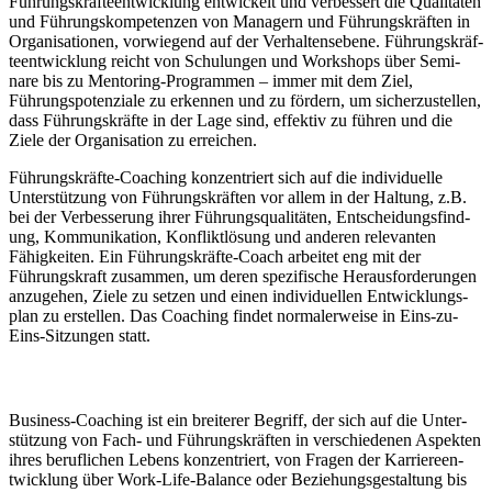
Führungskräf­teen­twick­lung entwick­elt und verbessert die Qual­itäten
und Führungskom­pe­ten­zen von Man­agern und Führungskräften in
Organ­i­sa­tio­nen, vor­wiegend auf der Ver­hal­tensebene. Führungskräf­
teen­twick­lung reicht von Schu­lun­gen und Work­shops über Sem­i­
nare bis zu Men­tor­ing-Pro­gram­men – immer mit dem Ziel,
Führungspoten­ziale zu erken­nen und zu fördern, um sicherzustellen,
dass Führungskräfte in der Lage sind, effek­tiv zu führen und die
Ziele der Organ­i­sa­tion zu erreichen.
Führungskräfte-Coach­ing konzen­tri­ert sich auf die indi­vidu­elle
Unter­stützung von Führungskräften vor allem in der Hal­tung, z.B.
bei der Verbesserung ihrer Führungsqual­itäten, Entschei­dungs­find­
ung, Kom­mu­nika­tion, Kon­flik­tlö­sung und anderen rel­e­van­ten
Fähigkeit­en. Ein Führungskräfte-Coach arbeit­et eng mit der
Führungskraft zusam­men, um deren spez­i­fis­che Her­aus­forderun­gen
anzuge­hen, Ziele zu set­zen und einen indi­vidu­ellen Entwick­lungs­
plan zu erstellen. Das Coach­ing find­et nor­maler­weise in Eins-zu-
Eins-Sitzun­gen statt.
Busi­ness-Coach­ing ist ein bre­it­er­er Begriff, der sich auf die Unter­
stützung von Fach- und Führungskräften in ver­schiede­nen Aspek­ten
ihres beru­flichen Lebens konzen­tri­ert, von Fra­gen der Kar­ri­ereen­
twick­lung über Work-Life-Bal­ance oder Beziehungs­gestal­tung bis