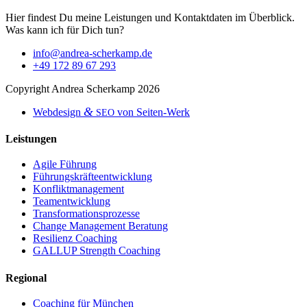
Hier find­est Du meine Leis­tun­gen und Kon­tak­t­dat­en im Überblick.
Was kann ich für Dich tun?
info@andrea-scherkamp.de
+49 172 89 67 293
Copy­right Andrea Scherkamp 2026
&
Web­de­sign
von Seiten-Werk
SEO
Leistungen
Agile Führung
Führungskräfteentwicklung
Konfliktmanagement
Teamentwicklung
Transformationsprozesse
Change Management Beratung
Resilienz Coaching
GALLUP Strength Coaching
Regional
Coaching für München