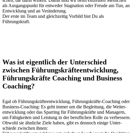
schen, die darin wirken. Damit sind wir beim einzel­nen Men­schen
als Aus­gangspunkt für entwed­er Stag­na­tion oder Freude am Tun, an
Entwick­lung und an Veränderung.
Der erste im Team und gle­ichzeit­ig Vor­bild bist Du als
Führungskraft.
Was ist eigentlich der Unterschied
zwischen Führungskräfteentwicklung,
Führungskräfte Coaching und Business
Coaching?
Egal ob Führungskräf­teen­twick­lung, Führungskräfte-Coach­ing oder
Busi­ness-Coach­ing: Es geht immer um die Begleitung, die Weit­er­
en­twick­lung oder das Spar­ring für Führungskräfte und Man­agern,
um Fähigkeit­en und Leis­tung in der beru­flichen Rolle zu verbessern.
Obwohl sie ähn­liche Ziele haben, gibt es den­noch einige Unter­
schiede zwis­chen ihnen: