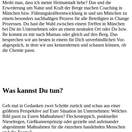
Merkt man, dass ich meine Heimat­stadt liebe? Das und die
Erweiterung um Natur und Kraft der Berge machen Coach­ing in
München bzw. Führungskräf­teen­twick­lung in und um München zu
einem beson­ders nach­halti­gen Prozess für alle Beteiligten in Change
Prozessen. Du hast die Wahl zwis­chen einem Tre­f­fen in München
bei Dir im Unternehmen oder an einem neu­tralen Ort oder Du bzw.
Ihr kommt zu mir nach Mur­nau oder gle­ich auf den Berg. Das
besprechen wir am besten in einem für Dich unverbindlichen Vor­
abge­spräch, in dem wir uns ken­nen­ler­nen und schauen kön­nen, ob
die Chemie passt.
Was kannst Du tun?
Geh mal in Gedanken zwei Schritte zurück und schau aus ein­er
größeren Per­spek­tive auf Eure Sit­u­a­tion im Unternehmen: Welch­es
Bild passt zu Euren Maß­nah­men? Fleck­en­tep­pich, punk­tueller
Niesel­re­gen, Gießkan­nen­prinzip oder gezielte und aufeinan­der
abges­timmte Maß­nah­men für die einzel­nen han­del­nden Men­schen