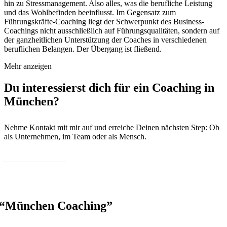
hin zu Stress­man­age­ment. Also alles, was die beru­fliche Leis­tung
und das Wohlbefind­en bee­in­flusst. Im Gegen­satz zum
Führungskräfte-Coach­ing liegt der Schw­er­punkt des Busi­ness-
Coach­ings nicht auss­chließlich auf Führungsqual­itäten, son­dern auf
der ganzheitlichen Unter­stützung der Coach­es in ver­schiede­nen
beru­flichen Belan­gen. Der Über­gang ist fließend.
Mehr anzeigen
Du interessierst dich für ein Coaching in
München?
Nehme Kon­takt mit mir auf und erre­iche Deinen näch­sten Step: Ob
als Unternehmen, im Team oder als Mensch.
Kon­takt aufnehmen
“
München Coaching”