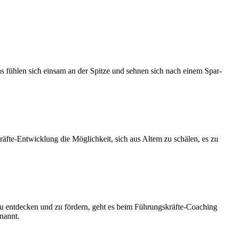
s fühlen sich ein­sam an der Spitze und sehnen sich nach einem Spar­
äfte-Entwick­lung die Möglichkeit, sich aus Altem zu schälen, es zu
zu ent­deck­en und zu fördern, geht es beim Führungskräfte-Coach­ing
enannt.