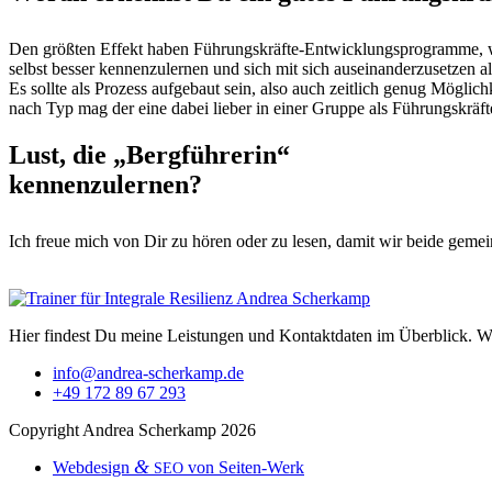
Den größten Effekt haben Führungskräfte-Entwick­lung­spro­gramme, wen
selb­st bess­er ken­nen­zuler­nen und sich mit sich auseinan­derzuset­zen al
Es sollte als Prozess aufge­baut sein, also auch zeitlich genug Möglich
nach Typ mag der eine dabei lieber in ein­er Gruppe als Führungskräfte
Lust, die „Bergführerin“
kennenzulernen?
Ich freue mich von Dir zu hören oder zu lesen, damit wir bei­de gemein
Kon­takt aufnehmen
Hier find­est Du meine Leis­tun­gen und Kon­tak­t­dat­en im Überblick. 
info@andrea-scherkamp.de
+49 172 89 67 293
Copy­right Andrea Scherkamp 2026
&
Web­de­sign
von Seiten-Werk
SEO