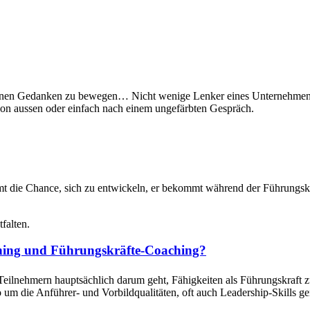
 um einen Gedanken zu bewe­gen… Nicht wenige Lenker eines Unternehmen
on aussen oder ein­fach nach einem unge­färbten Gespräch.
mt die Chance, sich zu entwick­eln, er bekommt während der Führungskr
tfalten.
ining und Führungskräfte-Coaching?
eil­nehmern haupt­säch­lich darum geht, Fähigkeit­en als Führungskraft 
 um die Anführer- und Vor­bildqual­itäten, oft auch Lead­er­ship-Skills g