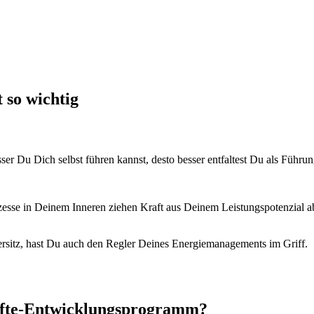
 so wichtig
­er Du Dich selb­st führen kannst, desto bess­er ent­fal­test Du als Führ
esse in Deinem Inneren ziehen Kraft aus Deinem Leis­tungspoten­zial 
rsitz, hast Du auch den Regler Deines Energie­m­an­age­ments im Griff.
äfte-Entwicklungsprogramm?