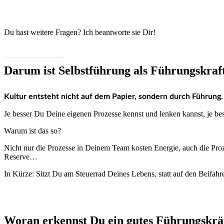
Du hast weit­ere Fra­gen? Ich beant­worte sie Dir!
Kon­takt aufnehmen
Darum ist Selbstführung als Führungskraft
Kul­tur entste­ht nicht auf dem Papi­er, son­dern durch Führung.
Je bess­er Du Deine eige­nen Prozesse kennst und lenken kannst, je bess
Warum ist das so?
Nicht nur die Prozesse in Deinem Team kosten Energie, auch die Proz
Reserve…
In Kürze: Sitzt Du am Steuer­rad Deines Lebens, statt auf den Beifahre
Woran erkennst Du ein gutes Führungskr