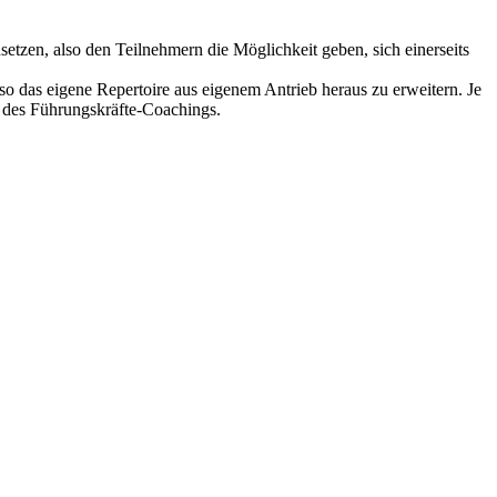
­zen, also den Teil­nehmern die Möglichkeit geben, sich ein­er­seits
o das eigene Reper­toire aus eigen­em Antrieb her­aus zu erweit­ern. Je
ss des Führungskräfte-Coachings.