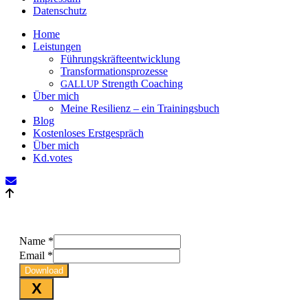
Datenschutz
Close
Home
Menu
Leistungen
Führungskräfteentwicklung
Transformationsprozesse
Strength Coaching
GALLUP
Über mich
Meine Resilienz – ein Trainingsbuch
Blog
Kostenloses Erstgespräch
Über mich
Kd.votes
Name
*
Email
*
Download
X