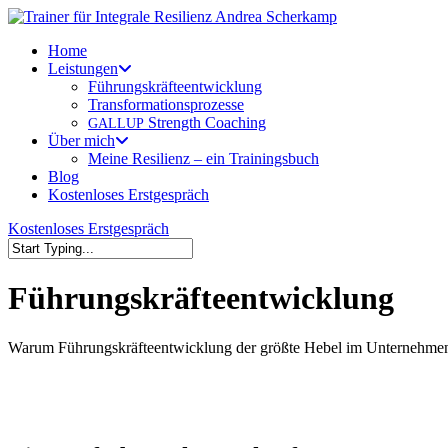
Skip
to
Menu
Home
main
Leistungen
content
Führungskräfteentwicklung
Transformationsprozesse
Strength Coaching
GALLUP
Über mich
Meine Resilienz – ein Trainingsbuch
Blog
Kostenloses Erstgespräch
Kostenloses Erstgespräch
Close
Search
Führungskräfteentwicklung
Warum Führungskräf­teen­twick­lung der größte Hebel im Unternehmen