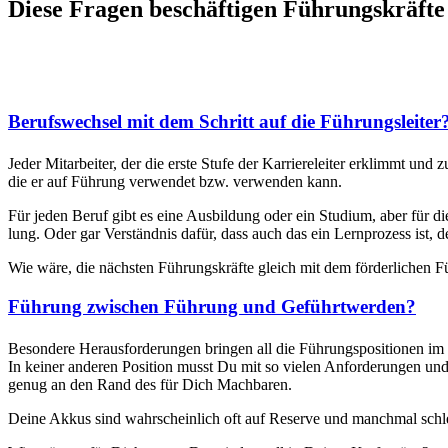
Diese Fragen beschäftigen Führungskräfte
Berufswechsel mit dem Schritt auf die Führungsleiter
Jed­er Mitar­beit­er, der die erste Stufe der Kar­ri­ereleit­er erk­limmt
die er auf Führung ver­wen­det bzw. ver­wen­den kann.
Für jeden Beruf gibt es eine Aus­bil­dung oder ein Studi­um, aber für d
lung. Oder gar Ver­ständ­nis dafür, dass auch das ein Lern­prozess ist, d
Wie wäre, die näch­sten Führungskräfte gle­ich mit dem förder­lichen Fü
Führung zwischen Führung und Geführtwerden?
Beson­dere Her­aus­forderun­gen brin­gen all die Führungspo­si­tio­nen im m
In kein­er anderen Posi­tion musst Du mit so vie­len Anforderun­gen un
genug an den Rand des für Dich Machbaren.
Deine Akkus sind wahrschein­lich oft auf Reserve und manch­mal schle­