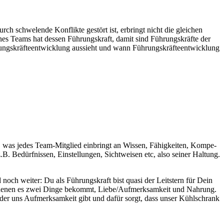
h schwe­lende Kon­flik­te gestört ist, erbringt nicht die gle­ichen
r eines Teams hat dessen Führungskraft, damit sind Führungskräfte der
rungskräf­teen­twick­lung aussieht und wann Führungskräf­teen­twick­lung
t, was jedes Team-Mit­glied ein­bringt an Wis­sen, Fähigkeit­en, Kom­pe­
. Bedürfnis­sen, Ein­stel­lun­gen, Sichtweisen etc, also sein­er Hal­tung.
och weit­er: Du als Führungskraft bist qua­si der Leit­stern für Dein
von denen es zwei Dinge bekommt, Liebe/Aufmerksamkeit und Nahrung.
en, der uns Aufmerk­samkeit gibt und dafür sorgt, dass unser Kühlschrank