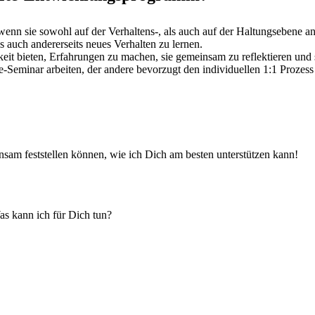
n sie sowohl auf der Verhaltens‑, als auch auf der Hal­tungsebene anset
s auch ander­er­seits neues Ver­hal­ten zu lernen.
keit bieten, Erfahrun­gen zu machen, sie gemein­sam zu reflek­tieren und s
-Sem­i­nar arbeit­en, der andere bevorzugt den indi­vidu­ellen 1:1 Proze
­sam fest­stellen kön­nen, wie ich Dich am besten unter­stützen kann!
Was kann ich für Dich tun?