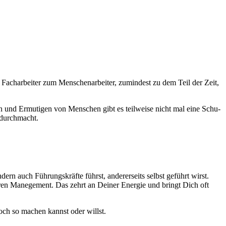
Fachar­beit­er zum Men­schenar­beit­er, zumin­d­est zu dem Teil der Zeit,
rn und Ermuti­gen von Men­schen gibt es teil­weise nicht mal eine Schu­
e durchmacht.
­dern auch Führungskräfte führst, ander­er­seits selb­st geführt wirst.
leren Manege­ment. Das zehrt an Dein­er Energie und bringt Dich oft
noch so machen kannst oder willst.