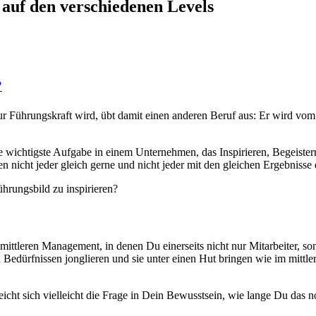
 auf den verschiedenen Levels
?
 und zur Führungskraft wird, übt damit einen anderen Beruf aus: Er wird vom 
ie wichtig­ste Auf­gabe in einem Unternehmen, das Inspiri­eren, Begeis­te
en nicht jed­er gle­ich gerne und nicht jed­er mit den gle­ichen Ergeb­niss
hrungs­bild zu inspirieren?
it­tleren Man­age­ment, in denen Du ein­er­seits nicht nur Mitar­beit­er, son
d Bedürfnis­sen jonglieren und sie unter einen Hut brin­gen wie im mit­t
icht sich vielle­icht die Frage in Dein Bewusst­sein, wie lange Du das 