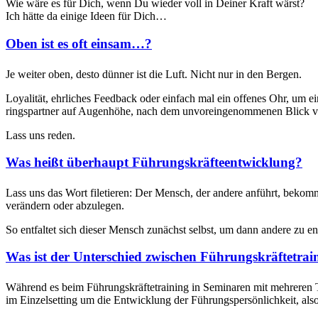
Wie wäre es für Dich, wenn Du wieder voll in Dein­er Kraft wärst?
Ich hätte da einige Ideen für Dich…
Oben ist es oft einsam…?
Je weit­er oben, desto dün­ner ist die Luft. Nicht nur in den Bergen.
Loy­al­ität, ehrlich­es Feed­back oder ein­fach mal ein offenes Ohr,
ringspart­ner auf Augen­höhe, nach dem unvor­ein­genomme­nen Blick v
Lass uns reden.
Was heißt überhaupt Führungskräfteentwicklung?
Lass uns das Wort filetieren: Der Men­sch, der andere anführt, bekom
verän­dern oder abzulegen.
So ent­fal­tet sich dieser Men­sch zunächst selb­st, um dann andere zu en
Was ist der Unterschied zwischen Führungskräftetra
Während es beim Führungskräfte­train­ing in Sem­i­naren mit mehreren T
im Einzelset­ting um die Entwick­lung der Führungsper­sön­lichkeit, also