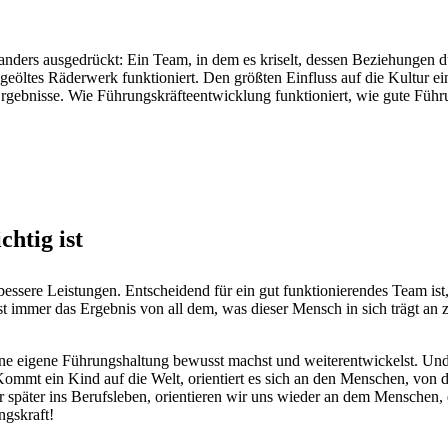
ders aus­ge­drückt: Ein Team, in dem es kriselt, dessen Beziehun­gen durc
n geöltes Räder­w­erk funk­tion­iert. Den größten Ein­fluss auf die Kul­tu
geb­nisse. Wie Führungskräf­teen­twick­lung funk­tion­iert, wie gute Füh
htig ist
ssere Leis­tun­gen. Entschei­dend für ein gut funk­tion­ieren­des Team is
t immer das Ergeb­nis von all dem, was dieser Men­sch in sich trägt an z.B
 eigene Führung­shal­tung bewusst machst und weit­er­en­twick­elst. Und n
ommt ein Kind auf die Welt, ori­en­tiert es sich an den Men­schen, 
 wir später ins Beruf­sleben, ori­en­tieren wir uns wieder an dem Men­sch
ngskraft!