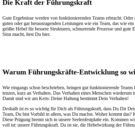
Die Kraft der Führungskraft
Gute Ergeb­nisse wer­den von funk­tion­ieren­den Teams erbracht. Oder an
guten oder gar her­aus­ra­gen­den Leis­tun­gen wie ein Team, das wie ei
größte Hebel für bessere Struk­turen, schnur­rende Prozesse und gute Er
Sinn macht, liest Du hier.
Warum Führungskräfte-Entwicklung so wic
Wie ein­gangs schon beschrieben, brin­gen gut funk­tion­ierende Teams be
ten­zen, kurz an Ver­hal­ten. Das Ver­hal­ten eines Men­schen wiederum is
Damit sind wir am Kern: Deine Hal­tung bes­timmt Dein Verhalten!
Deshalb ist es so wichtig für Dich als Führungskraft, dass Du Dir Deine
Team, Du bist Vor­bild in allem, was Du machst. Woher kommt das? K
Diese Prä­gung bren­nt sich in unsere See­len­fest­plat­te ein. Kom­men
voll ist: unsere Führungskraft. Da ist sie, die Hebel­wirkung der Führu