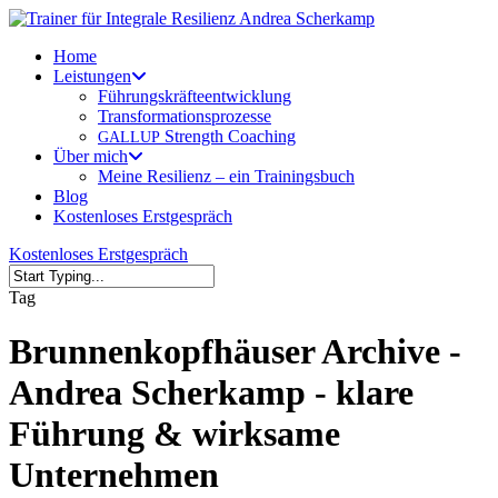
Skip
to
Menu
Home
main
Leistungen
content
Führungskräfteentwicklung
Transformationsprozesse
Strength Coaching
GALLUP
Über mich
Meine Resilienz – ein Trainingsbuch
Blog
Kostenloses Erstgespräch
Kostenloses Erstgespräch
Close
Tag
Search
Brunnenkopfhäuser Archive -
Andrea Scherkamp - klare
Führung & wirksame
Unternehmen