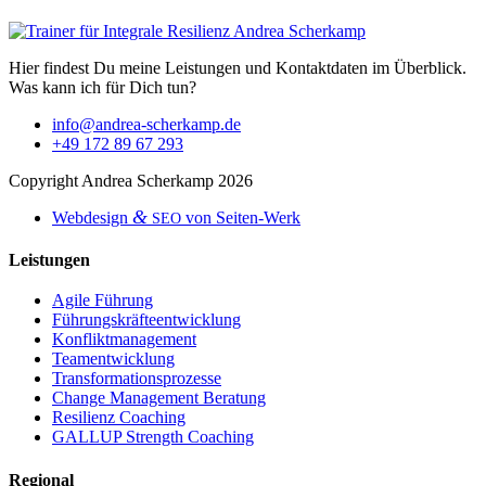
Hier find­est Du meine Leis­tun­gen und Kon­tak­t­dat­en im Überblick.
Was kann ich für Dich tun?
info@andrea-scherkamp.de
+49 172 89 67 293
Copy­right Andrea Scherkamp 2026
&
Web­de­sign
von Seiten-Werk
SEO
Leistungen
Agile Führung
Führungskräfteentwicklung
Konfliktmanagement
Teamentwicklung
Transformationsprozesse
Change Management Beratung
Resilienz Coaching
GALLUP Strength Coaching
Regional