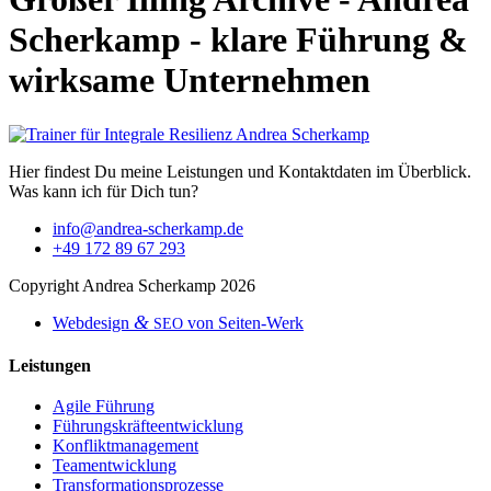
Scherkamp - klare Führung &
wirksame Unternehmen
Hier find­est Du meine Leis­tun­gen und Kon­tak­t­dat­en im Überblick.
Was kann ich für Dich tun?
info@andrea-scherkamp.de
+49 172 89 67 293
Copy­right Andrea Scherkamp 2026
&
Web­de­sign
von Seiten-Werk
SEO
Leistungen
Agile Führung
Führungskräfteentwicklung
Konfliktmanagement
Teamentwicklung
Transformationsprozesse