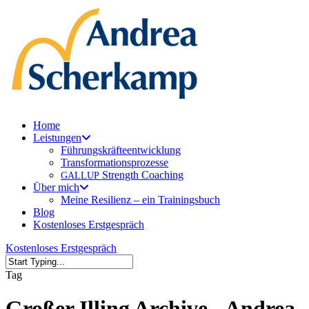
Skip
to
main
content
Menu
Home
Leistungen
Führungskräfteentwicklung
Transformationsprozesse
Strength Coaching
GALLUP
Über mich
Meine Resilienz – ein Trainingsbuch
Blog
Kostenloses Erstgespräch
Kostenloses Erstgespräch
Close
Tag
Search
Großer Illing Archive - Andrea